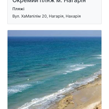
Окремий пляж м. Нагарія
Пляжі
Вул. ХаМапілім 20, Нагарія, Нахарія