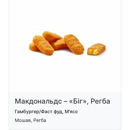
Макдональдс – «Біг», Регба
Гамбургер/Фаст фуд, М'ясо
Мошав, Регба