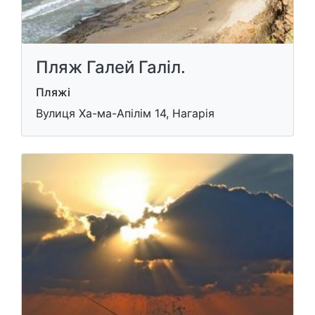
Пляж Галей Галіл.
Пляжі
Вулиця Ха-ма-Апілім 14, Нагарія