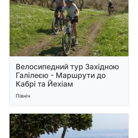
Велосипедний тур Західною
Галілеєю - Маршрути до
Кабрі та Йехіам
Північ