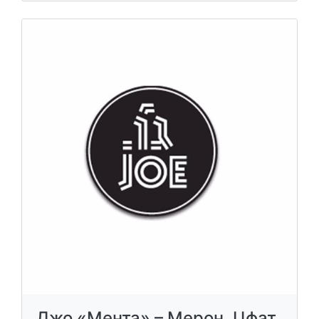
Джо «Мента» – Мерон, Цфат