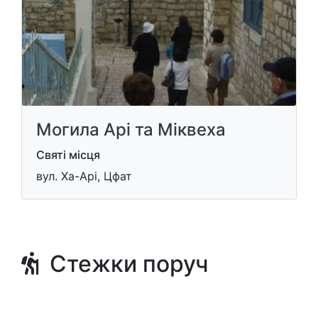
Могила Арі та Міквеха
Святі місця
вул. Ха-Арі, Цфат
Стежки поруч