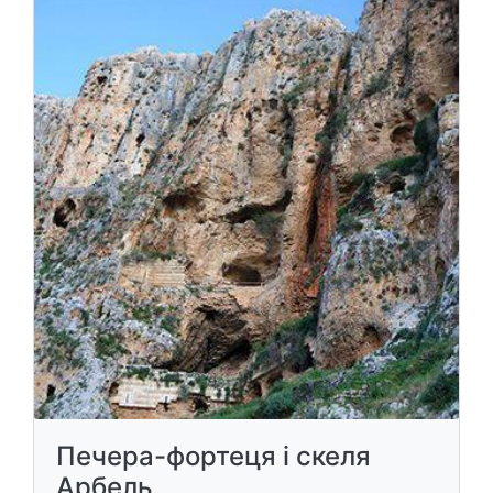
Печера-фортеця і скеля
Арбель