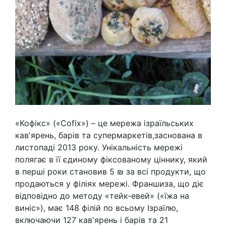
«Кофікс» («Cofix») – це мережа ізраїльських
кав'ярень, барів та супермаркетів,заснована в
листопаді 2013 року. Унікальність мережі
полягає в її єдиному фіксованому ціннику, який
в перші роки становив 5 ₪ за всі продукти, що
продаються у філіях мережі. Франшиза, що діє
відповідно до методу «тейк-евей» («їжа на
виніс»), має 148 філій по всьому Ізраїлю,
включаючи 127 кав'ярень і барів та 21