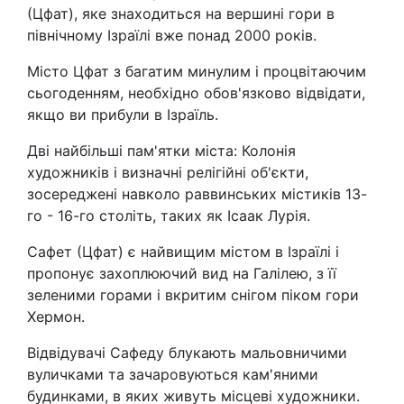
(Цфат), яке знаходиться на вершині гори в
північному Ізраїлі вже понад 2000 років.
Місто Цфат з багатим минулим і процвітаючим
сьогоденням, необхідно обов'язково відвідати,
якщо ви прибули в Ізраїль.
Дві найбільші пам'ятки міста: Колонія
художників і визначні релігійні об'єкти,
зосереджені навколо раввинських містиків 13-
го - 16-го століть, таких як Ісаак Лурія.
Сафет (Цфат) є найвищим містом в Ізраїлі і
пропонує захоплюючий вид на Галілею, з її
зеленими горами і вкритим снігом піком гори
Хермон.
Відвідувачі Сафеду блукають мальовничими
вуличками та зачаровуються кам'яними
будинками, в яких живуть місцеві художники.