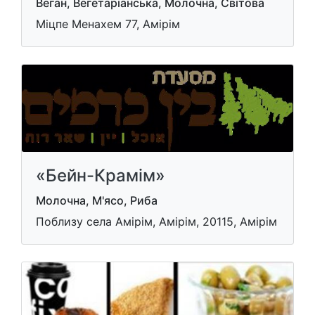
Веган, Вегетаріанська, Молочна, Світова
Міцпе Менахем 77, Амірім
«Бейн-Крамім»
Молочна, М'ясо, Риба
Поблизу села Амірім, Амірім, 20115, Амірім