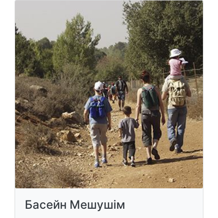
Басейн Мешушім