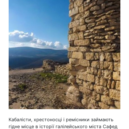
Кабалісти, хрестоносці і ремісники займають
гідне місце в історії галілейського міста Сафед