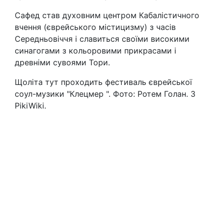
Сафед став духовним центром Кабалістичного
вчення (єврейського містицизму) з часів
Середньовіччя і славиться своїми високими
синагогами з кольоровими прикрасами і
древніми сувоями Тори.
Щоліта тут проходить фестиваль єврейської
соул-музики "Клецмер ". Фото: Ротем Голан. З
PikiWiki.