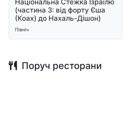
Національна Стежка Ізраїлю
(частина 3: від форту Єша
(Коах) до Нахаль-Дішон)
Північ
Поруч ресторани