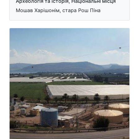
Археологія та історія, Національні місця
Мошав Харішонім, стара Рош Піна