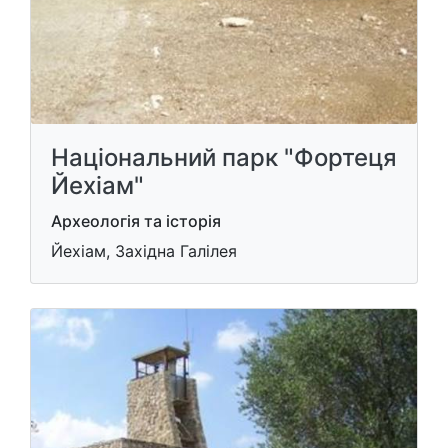
Національний парк "Фортеця
Йехіам"
Археологія та історія
Йехіам, Західна Галілея