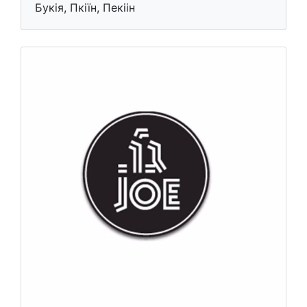
Букія, Пкіїн, Пекіін