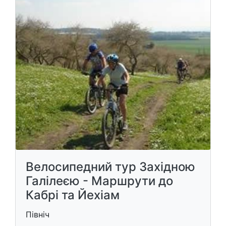
Велосипедний тур Західною
Галілеєю - Маршрути до
Кабрі та Йехіам
Північ