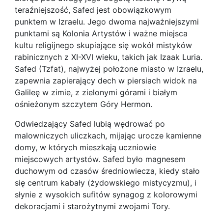
teraźniejszość, Safed jest obowiązkowym
punktem w Izraelu. Jego dwoma najważniejszymi
punktami są Kolonia Artystów i ważne miejsca
kultu religijnego skupiające się wokół mistyków
rabinicznych z XI-XVI wieku, takich jak Izaak Luria.
Safed (Tzfat), najwyżej położone miasto w Izraelu,
zapewnia zapierający dech w piersiach widok na
Galileę w zimie, z zielonymi górami i białym
ośnieżonym szczytem Góry Hermon.
Odwiedzający Safed lubią wędrować po
malowniczych uliczkach, mijając urocze kamienne
domy, w których mieszkają uczniowie
miejscowych artystów. Safed było magnesem
duchowym od czasów średniowiecza, kiedy stało
się centrum kabały (żydowskiego mistycyzmu), i
słynie z wysokich sufitów synagog z kolorowymi
dekoracjami i starożytnymi zwojami Tory.