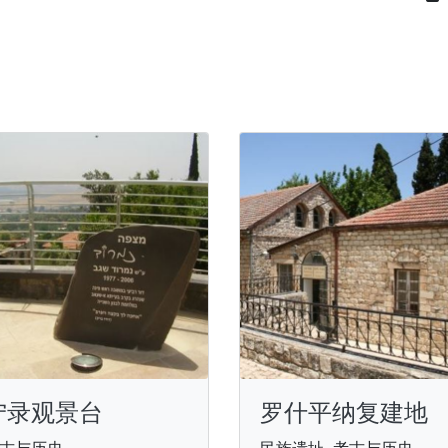
宁录观景台
罗什平纳复建地
古与历史
民族遗址, 考古与历史