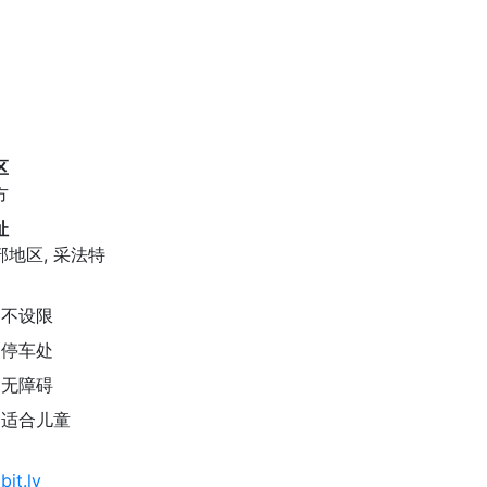
区
方
址
部地区, 采法特
不设限
停车处
无障碍
适合儿童
bit.ly