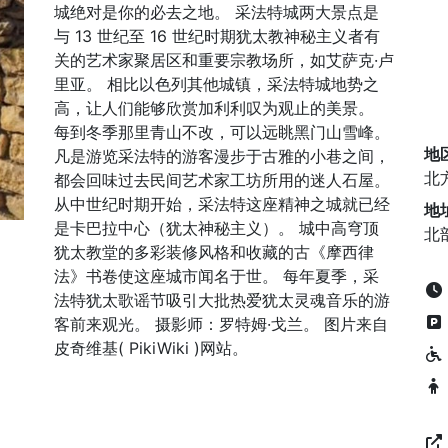
城绝对是你的必去之地。 采法特城两大景点是
与 13 世纪至 16 世纪时期犹太教神秘主义者有
关的艺术家聚居区和重要宗教场所，如艾萨克·卢
里亚。 相比以色列其他城镇，采法特城地势之
高，让人们能够欣赏加利利叹为观止的美景。
每到冬季那里青山不改，可以远眺黑门山雪峰。
地
凡是游览采法特的游客漫步于古雅的小巷之间，
北
都会回味过去民间艺术家工坊所用的迷人石屋。
从中世纪时期开始，采法特这座精神之城就已经
地
是卡巴拉中心（犹太神秘主义）。 城中高穹顶
北
犹太教堂的多彩装修风格和收藏的古《摩西律
法》书卷使这座城市闻名于世。 每年夏季，采
法特犹太歌谣节吸引大批热爱犹太灵魂音乐的游
客前来观光。 摄影师：罗特姆·戈兰。 图片来自
皮奇维基( PikiWiki )网站。