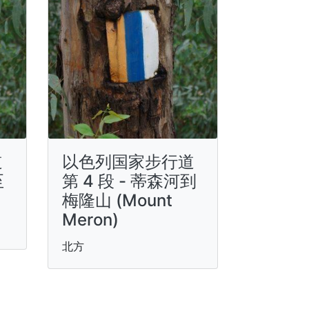
道
以色列国家步行道
至
第 4 段 - 蒂森河到
梅隆山 (Mount
Meron)
北方