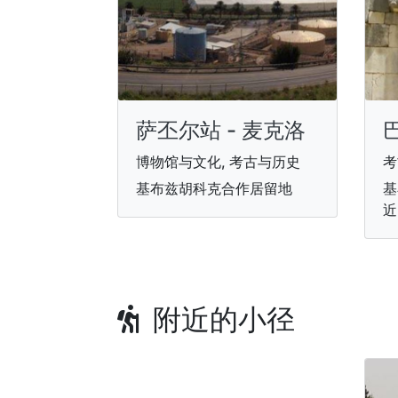
萨丕尔站 - 麦克洛
博物馆与文化, 考古与历史
考
基布兹胡科克合作居留地
基
近
附近的小径