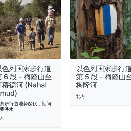
以色列国家步行道
以色列国家步行
 6 段 - 梅隆山至
第 5 段 - 梅隆山
穆德河 (Nahal
梅隆河
mud)
北方
条步行道地势起伏，期间
要涉水
方