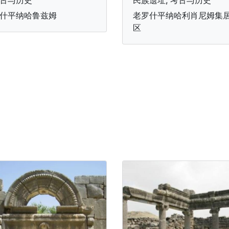
什平纳哈鲁兹姆
老罗什平纳哈利肖尼姆集
区