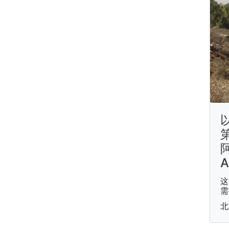
第
阿
A
这
需
北