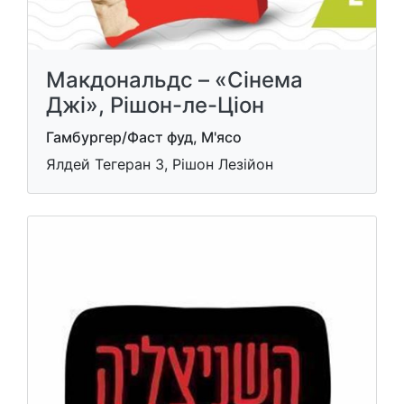
Макдональдс – «Сінема
Джі», Рішон-ле-Ціон
Гамбургер/Фаст фуд, М'ясо
Ялдей Тегеран 3, Рішон Лезійон