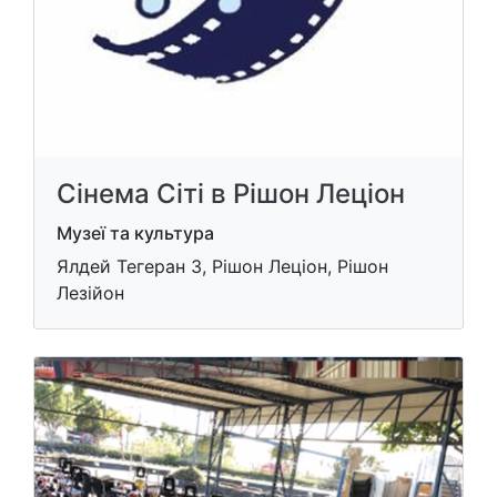
Сінема Сіті в Рішон Леціон
Музеї та культура
Ялдей Тегеран 3, Рішон Леціон, Рішон
Лезійон