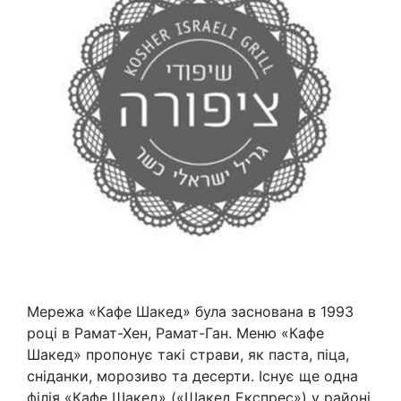
Мережа «Кафе Шакед» була заснована в 1993
році в Рамат-Хен, Рамат-Ган. Меню «Кафе
Шакед» пропонує такі страви, як паста, піца,
сніданки, морозиво та десерти. Існує ще одна
філія «Кафе Шакед» («Шакед Експрес») у районі