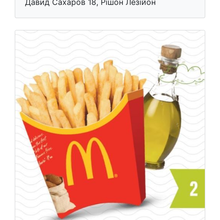
Дaвид Сахаров 18, Рішон Лезійон