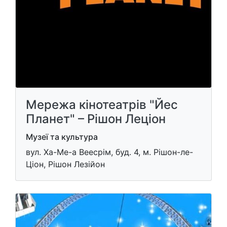
Мережа кінотеатрів "Йес
Планет" – Рішон Леціон
Музеї та культура
вул. Ха-Ме-а Веесрім, буд. 4, м. Рішон-ле-
Ціон, Рішон Лезійон