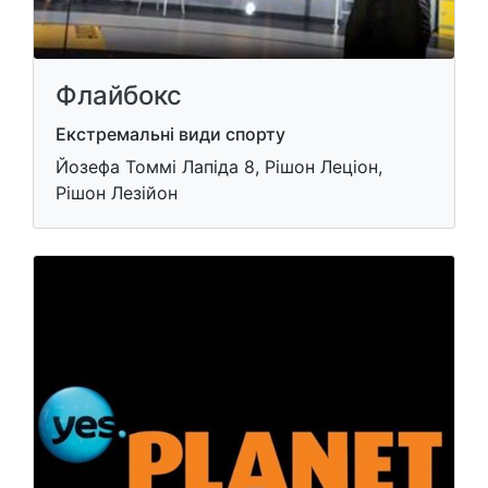
Флайбокс
Екстремальні види спорту
Йозефа Томмі Лапіда 8, Рішон Леціон,
Рішон Лезійон