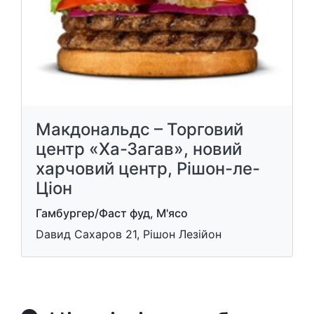
Макдональдс – Торговий
центр «Ха-Загав», новий
харчовий центр, Рішон-ле-
Ціон
Гамбургер/Фаст фуд, М'ясо
Daвид Сахаров 21, Рішон Лезійон