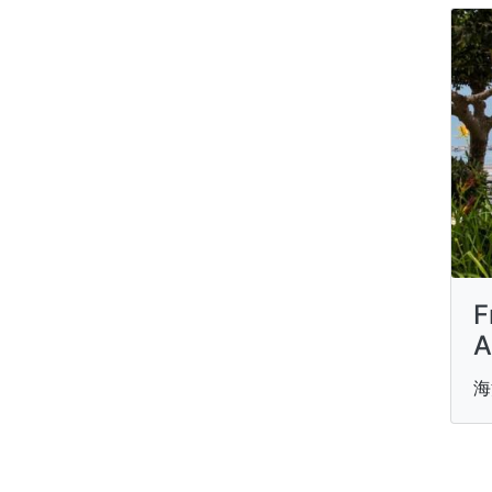
F
A
海