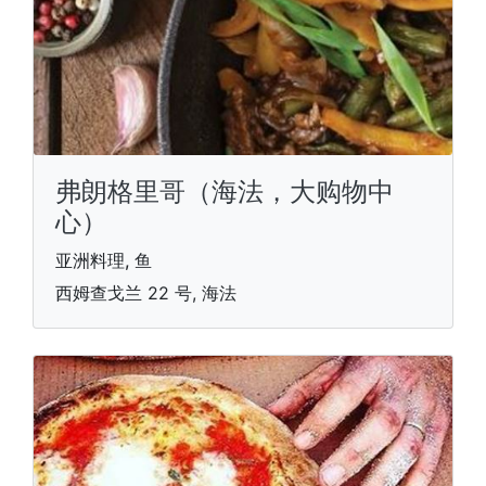
弗朗格里哥（海法，大购物中
心）
亚洲料理, 鱼
西姆查戈兰 22 号, 海法