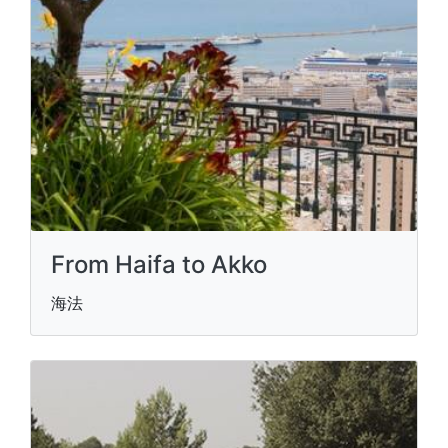
From Haifa to Akko
海法