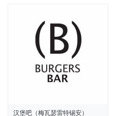
汉堡吧（梅瓦瑟雷特锡安）