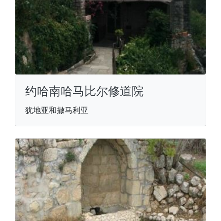
约哈南哈马比尔修道院
犹地亚和撒马利亚