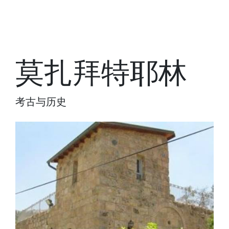
莫扎拜特耶林
考古与历史