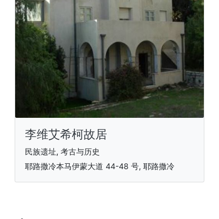
李维艾希柯故居
民族遗址, 考古与历史
耶路撒冷本马伊蒙大道 44-48 号, 耶路撒冷