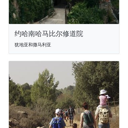
约哈南哈马比尔修道院
犹地亚和撒马利亚