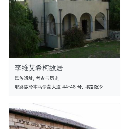
李维艾希柯故居
民族遗址, 考古与历史
耶路撒冷本马伊蒙大道 44-48 号, 耶路撒冷