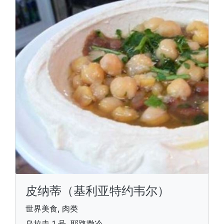
皮纳蒂（基利亚特约韦尔）
世界美食, 肉类
乌拉圭 1 号, 耶路撒冷