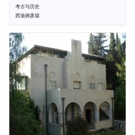
考古与历史
西迪姆废墟