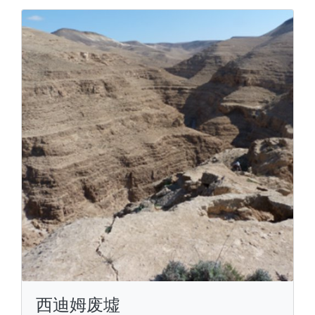
西迪姆废墟