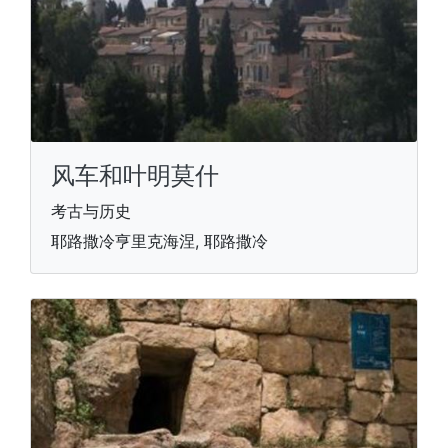
风车和叶明莫什
考古与历史
耶路撒冷亨里克海涅, 耶路撒冷