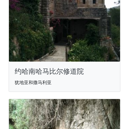
约哈南哈马比尔修道院
犹地亚和撒马利亚