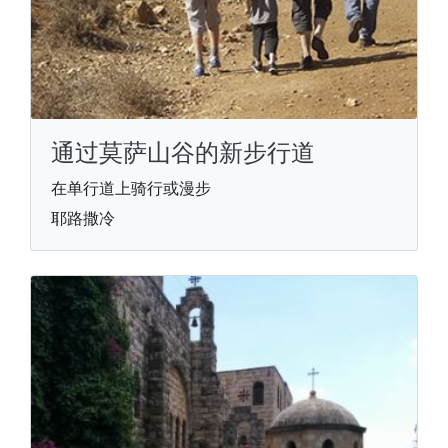
通过莫萨山谷的新步行道
在单行道上骑行或漫步
耶路撒冷