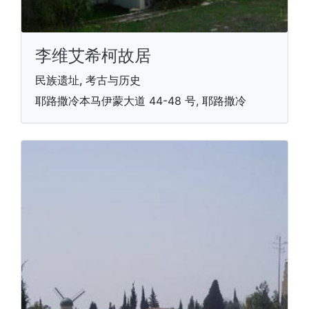
李维艾希柯故居
民族遗址, 考古与历史
耶路撒冷本马伊蒙大道 44-48 号, 耶路撒冷