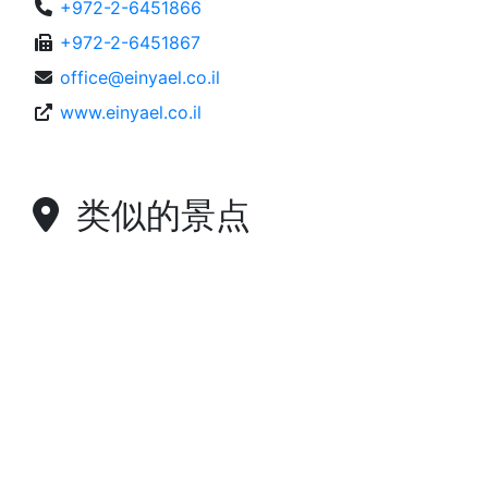
+972-2-6451866
+972-2-6451867
office@einyael.co.il
www.einyael.co.il
类似的景点