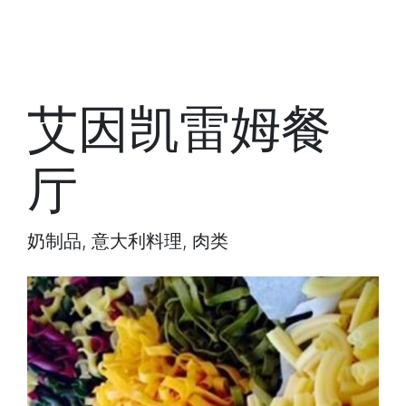
艾因凯雷姆餐
厅
奶制品, 意大利料理, 肉类