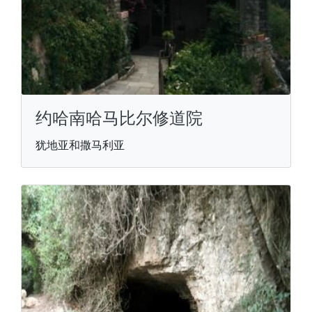
约哈南哈马比尔修道院
犹地亚和撒马利亚