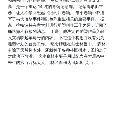
和内格巴合作居留地。 炙炎卷轴纪念碑约有 8.5 米
高，是一个重达 14 吨的青铜纪念碑。 纪念碑形似古
卷，让人不禁回想起《旧约》卷轴。 每个卷轴中都描
写了与大屠杀事件和以色列重生相关的重要事件。 据
说，拉帕波特在意大利进行雕塑创作工作之际，听闻了
耶路撒冷解放的消息。 于是，他决定在雕塑作品入融
入哭墙吹起羊角号的内容。 不过这个构思并没有列为
雕塑计划的首要工作。 纪念碑建在烈士林当中。 森林
中除了天然树木外，还栽种了各种林区树木，圣约之子
对此功不可没。 这座森林主要是用以纪念在大屠杀中
丧生的六百万犹太人。 林区面积达 4,500 英亩。