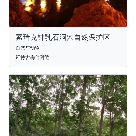
索瑞克钟乳石洞穴自然保护区
自然与动物
拜特舍梅什附近