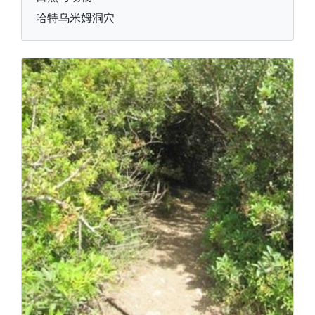
哈特乌米姆洞穴