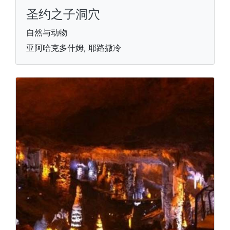
圣约之子洞穴
自然与动物
亚阿哈克多什姆, 耶路撒冷