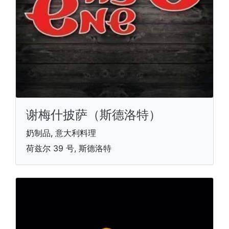
谢梅什披萨（斯德洛特）
奶制品, 意大利料理
荷兹尔 39 号, 斯德洛特