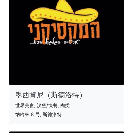
墨西肯尼（斯德洛特）
世界美食, 汉堡/快餐, 肉类
纳哈林 8 号, 斯德洛特