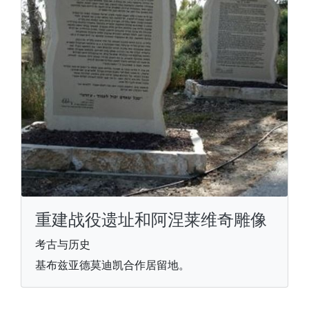
重建战役遗址和阿涅莱维奇雕像
考古与历史
基布兹亚德莫迪凯合作居留地。