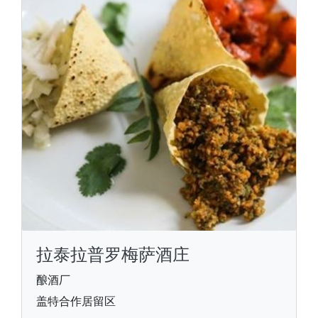
拉泰拉普罗梅萨酒庄
酿酒厂
盖特合作居留区