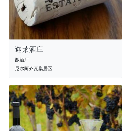
迦莱酒庄
酿酒厂
尼尔阿齐瓦集居区