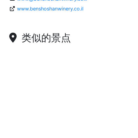
www.benshoshanwinery.co.il
类似的景点