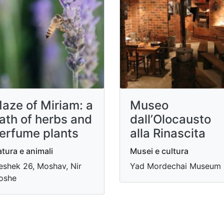
aze of Miriam: a
Museo
ath of herbs and
dall’Olocausto
erfume plants
alla Rinascita
tura e animali
Musei e cultura
shek 26, Moshav, Nir
Yad Mordechai Museum
oshe