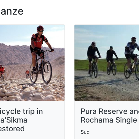
nanze
icycle trip in
Pura Reserve an
a'Sikma
Rochama Single
estored
Sud