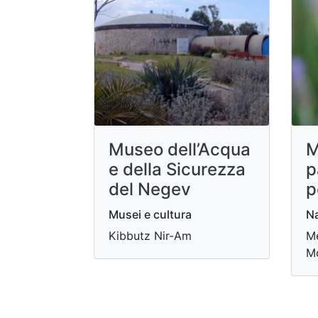
Museo dell’Acqua
M
e della Sicurezza
p
del Negev
p
Musei e cultura
Na
Kibbutz Nir-Am
Me
M