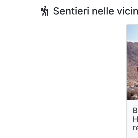
Sentieri nelle vici
B
H
r