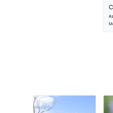
C
Az
Mo