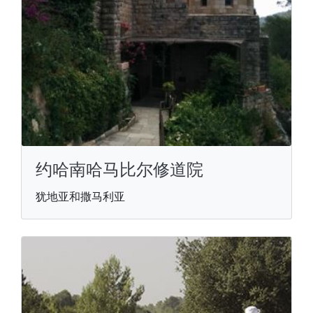
约哈南哈马比尔修道院
犹地亚和撒马利亚