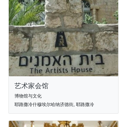
艺术家会馆
博物馆与文化
耶路撒冷什穆埃尔哈纳济德街, 耶路撒冷