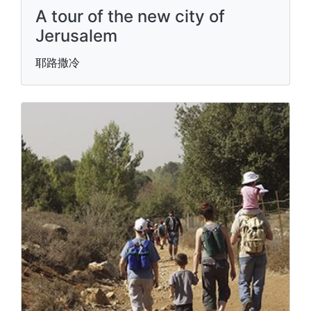
A tour of the new city of
Jerusalem
耶路撒冷