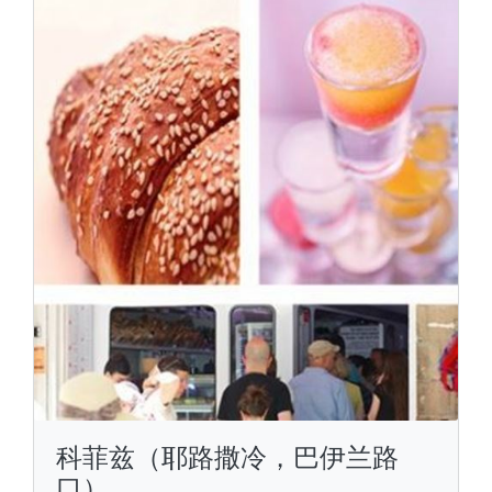
科菲兹（耶路撒冷，巴伊兰路
口）