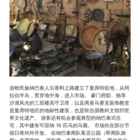
游牧民族纳巴泰人沿香料之路建立了曼席特驻地，从阿
拉伯半岛，贯穿地中海，进入市场。 豪门府邸、独享
沙漠风光的三层楼高守卫塔，以及两座马赛克装饰教堂
是曼席特地区的地标性建筑，也是联合国教科文组织世
界文化遗产。 游客还有机会参观典型的纳巴泰式住
宅，其中建有可容纳 16 匹马的马厩。 市场街在部分节
假日将对外开放。 在纳巴泰商队客店公园（即商队旅