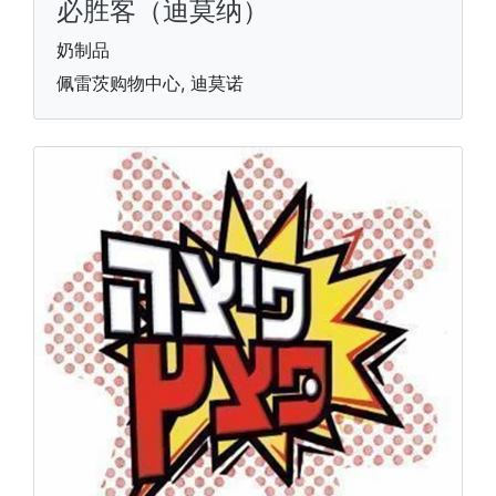
必胜客（迪莫纳）
奶制品
佩雷茨购物中心, 迪莫诺