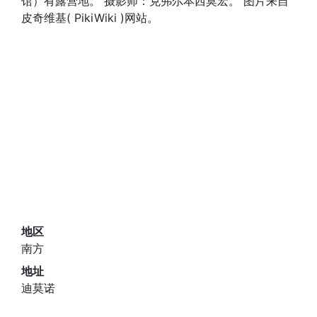
馆）有露营地。 摄影师：克弗尔本西莫宏。 图片来自
皮奇维基( PikiWiki )网站。
地区
南方
地址
迪莫诺