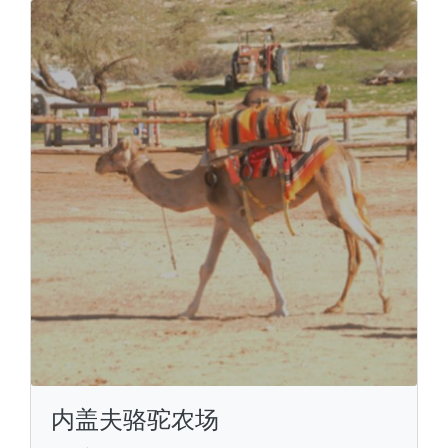
内盖夫骆驼农场