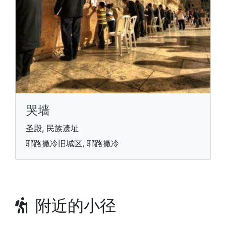
哭墙
圣殿, 民族遗址
耶路撒冷旧城区, 耶路撒冷
附近的小径