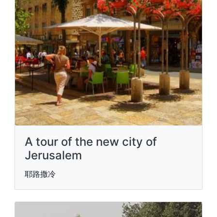
A tour of the new city of
Jerusalem
耶路撒冷