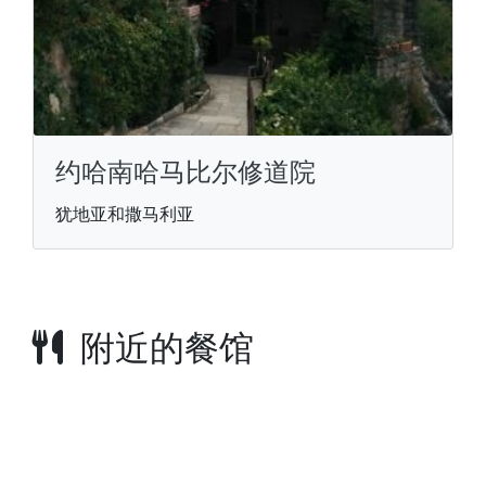
约哈南哈马比尔修道院
犹地亚和撒马利亚
附近的餐馆