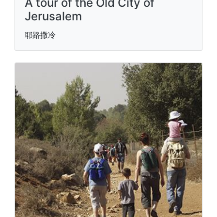
A tour of the Old City of
Jerusalem
耶路撒冷