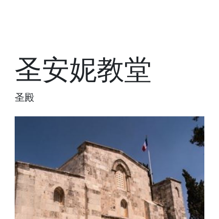
圣安妮教堂
圣殿