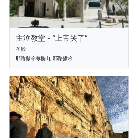
主泣教堂 - “上帝哭了”
圣殿
耶路撒冷橄榄山, 耶路撒冷