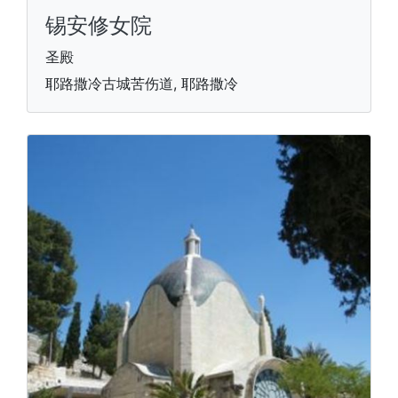
锡安修女院
圣殿
耶路撒冷古城苦伤道, 耶路撒冷