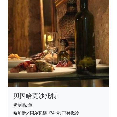
贝因哈克沙托特
奶制品, 鱼
哈加伊／阿尔瓦德 174 号, 耶路撒冷