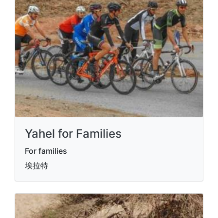
Yahel for Families
For families
埃拉特