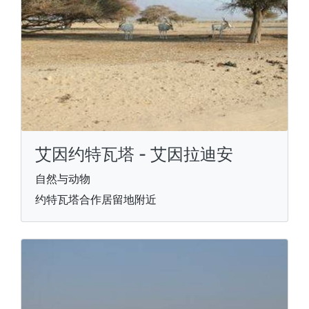
艾因约特瓦塔 - 艾因拉迪安
自然与动物
约特瓦塔合作居留地附近