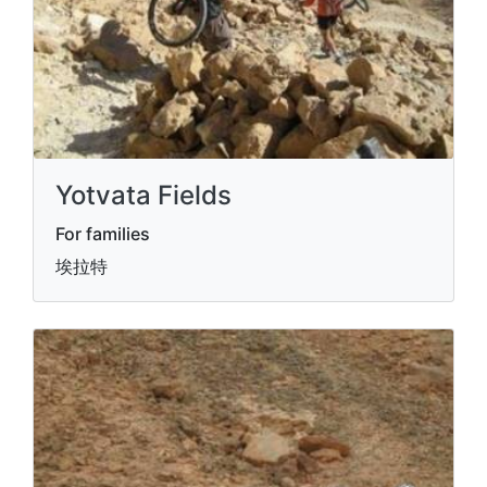
Yotvata Fields
For families
埃拉特