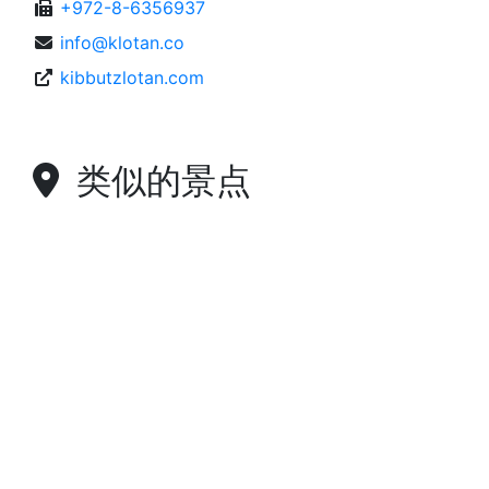
+972-8-6356937
info@klotan.co
kibbutzlotan.com
类似的景点