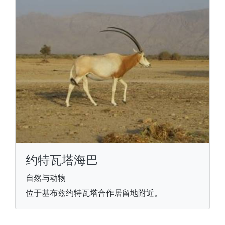
约特瓦塔海巴
自然与动物
位于基布兹约特瓦塔合作居留地附近。