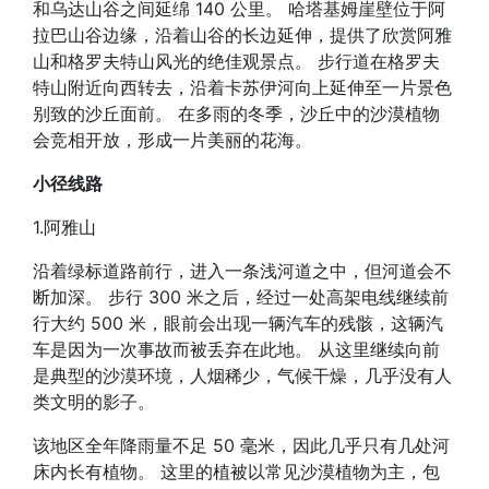
和乌达山谷之间延绵 140 公里。 哈塔基姆崖壁位于阿
拉巴山谷边缘，沿着山谷的长边延伸，提供了欣赏阿雅
山和格罗夫特山风光的绝佳观景点。 步行道在格罗夫
特山附近向西转去，沿着卡苏伊河向上延伸至一片景色
别致的沙丘面前。 在多雨的冬季，沙丘中的沙漠植物
会竞相开放，形成一片美丽的花海。
小径线路
1.阿雅山
沿着绿标道路前行，进入一条浅河道之中，但河道会不
断加深。 步行 300 米之后，经过一处高架电线继续前
行大约 500 米，眼前会出现一辆汽车的残骸，这辆汽
车是因为一次事故而被丢弃在此地。 从这里继续向前
是典型的沙漠环境，人烟稀少，气候干燥，几乎没有人
类文明的影子。
该地区全年降雨量不足 50 毫米，因此几乎只有几处河
床内长有植物。 这里的植被以常见沙漠植物为主，包