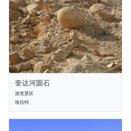
奎达河圆石
游览景区
埃拉特