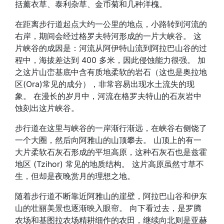
括薰衣草、泰利杂草、金币菊和几种洋槐。
在距离步行道起点大约一公里的地点，小路转到河流的
右岸，期间会经过格罗夫特河形成的一片大峡谷。 这
片峡谷的成因是：河流从阿伊特山流到阿拉巴山谷的过
程中，海拔差达到 400 多米，因此侵蚀能力很强。 加
之这片山峦基底中含有质地柔软的岩石（这也是奥拉地
区(Ora)常见的成分），非常容易出现水土流失的现
象。 在漫长的岁月中，河流在格罗夫特山的石灰岩中
蚀刻出这片峡谷。
步行道在这里与峡谷的一岸渐行渐远，在峡谷右侧饶了
一个大圈，然后向阿雅山的山顶攀去。 山顶上的有一
大片柔软石灰石形成的平坦高原，这种石灰石也是兹霍
地区 (Tzihor) 常见的地质结构。 这片高原虽然寸草不
生，但却是夜晚赏月的理想之地。
随着步行道不断靠近阿雅山的崖壁，阿拉巴山谷和伊东
山的壮丽美景也逐渐映入眼帘。 向下看过去，是罗腾
农场和基图拉农场精耕细作的农田，继续向北则是亚赫