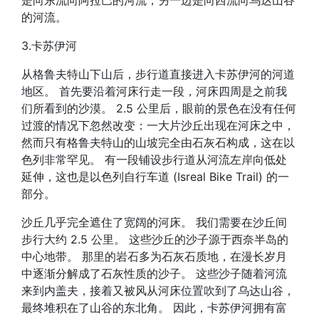
是向东流向阿拉巴的河流，另一边是向西流向乌达山谷
的河流。
3.卡苏伊河
从格鲁夫特山下山后，步行道直接进入卡苏伊河的河道
地区。 首先要沿着河床行走一段，河床四周是之前我
们所看到的沙漠。 2.5 公里后，眼前的景色在没有任何
过渡的情况下忽然改变：一大片沙丘出现在河床之中，
然而只有格鲁夫特山的山坡完全由石灰石构成，这在以
色列非常罕见。 有一段铺设步行道从河流左岸向低处
延伸，这也是以色列自行车道 (Isreal Bike Trail) 的一
部分。
沙丘几乎完全遮住了宽阔的河床。 我们需要在沙丘间
步行大约 2.5 公里。 这些沙丘的沙子源于西奈半岛的
中心地带。 那里的岩石多为石灰石质地，在漫长岁月
中逐渐分解成了石灰性质的沙子。 这些沙子随着河流
来到内盖夫，接着又被风从河床位置吹到了乌达山谷，
最终堆积在了山谷的东北角。 因此，卡苏伊河拥有富