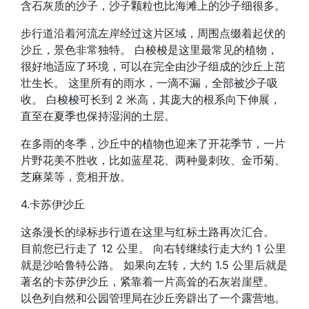
含石灰质的沙子，沙子颗粒也比海滩上的沙子细很多。
步行道沿着河流左岸经过这片区域，周围点缀着起伏的
沙丘，景色非常独特。 白梭梭是这里最常见的植物，
很好地适应了环境，可以在完全由沙子组成的沙丘上茁
壮生长。 这里所有的雨水，一滴不漏，全部被沙子吸
收。 白梭梭可长到 2 米高，其庞大的根系向下伸展，
直至在夏季也保持湿润的土层。
在多雨的冬季，沙丘中的植物也迎来了开花季节，一片
片野花美不胜收，比如蓝星花、两种曼刺玫、金币菊、
芝麻菜等，竞相开放。
4.卡苏伊沙丘
这条漫长的绿标步行道在这里与红标土路再次汇合。
目前您已行走了 12 公里。 向右转继续行走大约 1 公里
就是沙哈鲁特公路。 如果向左转，大约 1.5 公里后就是
著名的卡苏伊沙丘，紧靠着一片高耸的石灰岩崖壁。
以色列自然和公园管理局在沙丘旁辟出了一个露营地。