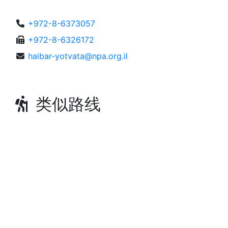
+972-8-6373057
+972-8-6326172
haibar-yotvata@npa.org.il
类似路线