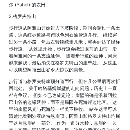
尔 (Yahel) 的农田。
2.格罗夫特山
步行道从阿雅山开始进入下坡阶段，期间会穿过一条土
路，这条红标道路与跨以色列石油管道并行。 继续穿
过另一条小路，然后左转继续走几米，就再到达了绿标
步行道。 从这里开始，步行道会绕过眼前的山峦，沿
着阿雅河的一条支流延伸。 随着步行道的延伸，河床
越来越浅，最后消失在格罗夫特山的崖壁处。 从这里
可以眺望阿拉巴山谷令人惊叹的美景。
步行道与格罗夫特崖顶分道而行，但在几公里后再次折
回此处。 关于哈塔基姆崖壁的走向问题，历史上一直
都有争议。 但如今已达成定论：崖壁的确是沿着阿拉
巴山谷的边缘延伸，而不是局限在死海岸边地区。 这
里的崖壁风光与死海段一样美不胜收。 站在这里可以
清楚地看到沙亚略特悬崖顶，阿雅山和格罗夫特山均属
于这片悬崖的一部分。 作为一道分水岭，悬崖的一边