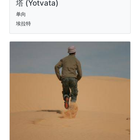
塔 (Yotvata)
单向
埃拉特