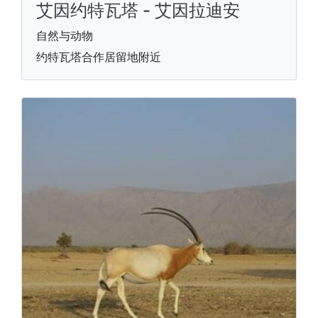
艾因约特瓦塔 - 艾因拉迪安
自然与动物
约特瓦塔合作居留地附近