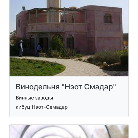
Винодельня "Нэот Смадар"
Винные заводы
кибуц Нэот-Семадар