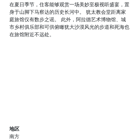
在夏日季节，住客能够观赏一场美妙至极视听盛宴，置
身于山脚下马察达的历史长河中。 犹太教会堂距离家
庭旅馆仅有数步之谣。 此外，阿拉德艺术博物馆、城
市乡村俱乐部和可供俯瞰犹大沙漠风光的步道和死海也
在旅馆附近不远处。
地区
南方