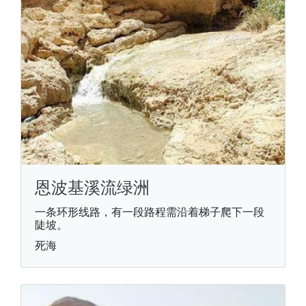
恩波基溪流绿洲
一条环形线路，有一段路程需沿着梯子爬下一段
陡坡。
死海