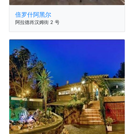
倍罗什阿黑尔
阿拉德肖汉姆街 2 号