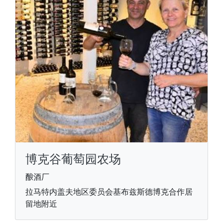
博克谷葡萄园农场
酿酒厂
拉马特内盖夫地区委员会基布兹斯德博克合作居
留地附近