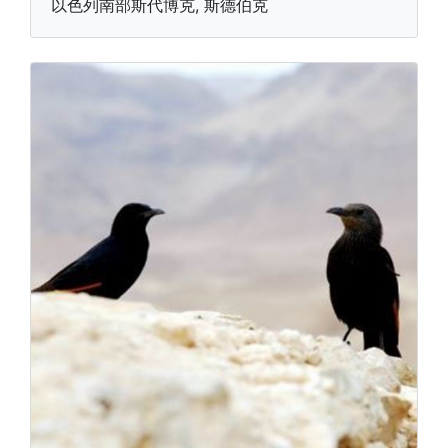
以色列南部斯代博克, 斯德伯克