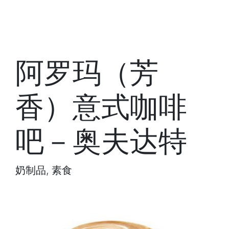
阿罗玛（芳
香）意式咖啡
吧－奥夫达特
奶制品, 素食