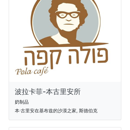
波拉卡菲-本古里安所
奶制品
本·古里安在基布兹的沙漠之家, 斯德伯克