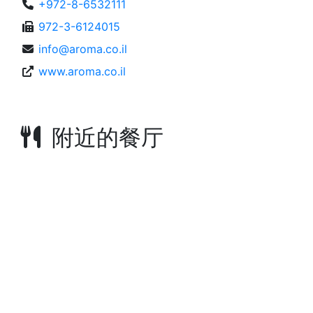
+972-8-6532111
972-3-6124015
info@aroma.co.il
www.aroma.co.il
附近的餐厅