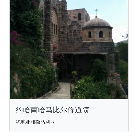
约哈南哈马比尔修道院
犹地亚和撒马利亚