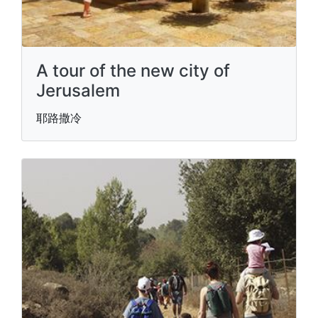
A tour of the new city of
Jerusalem
耶路撒冷