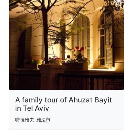
A family tour of Ahuzat Bayit
in Tel Aviv
特拉维夫-雅法市