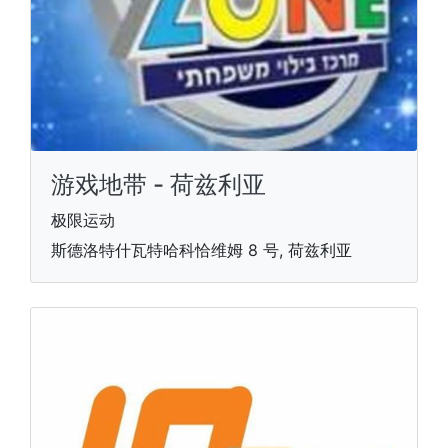
游戏地带 - 荷兹利亚
极限运动
斯德洛特什瓦特哈科恰维姆 8 号, 荷兹利亚