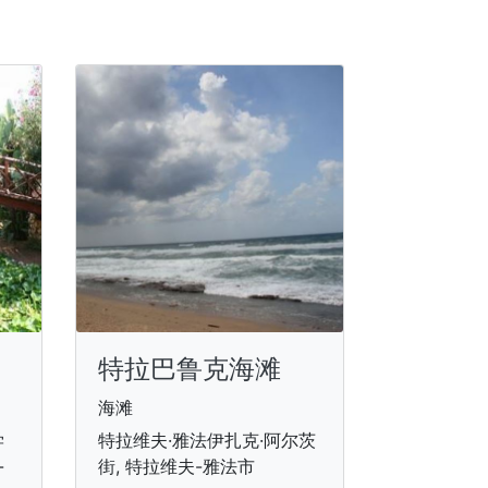
特拉巴鲁克海滩
海滩
学
特拉维夫·雅法伊扎克·阿尔茨
-
街, 特拉维夫-雅法市