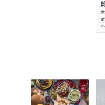
世
兹
夫