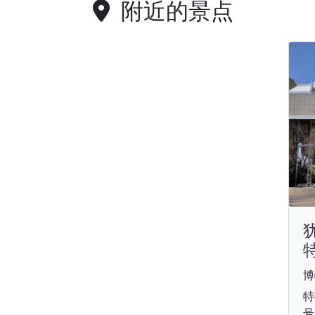
附近的景点
博
特
号