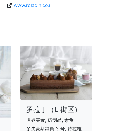
www.roladin.co.il
罗拉丁（L 街区）
世界美食, 奶制品, 素食
阿
多夫豪斯纳街 3 号, 特拉维