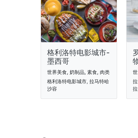
格利洛特电影城市-
墨西哥
世界美食, 奶制品, 素食, 肉类
世
格利洛特电影城市, 拉马特哈
拉
沙容
拉