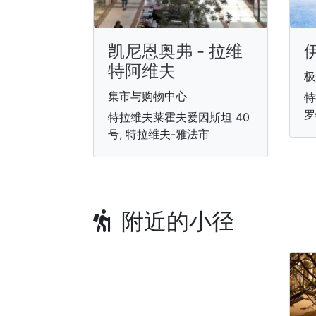
凯尼恩奥弗 - 拉维
特阿维夫
极
集市与购物中心
特
罗
特拉维夫莱霍夫爱因斯坦 40
号, 特拉维夫-雅法市
附近的小径