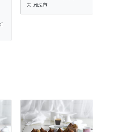
夫-雅法市
维