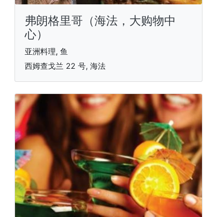
弗朗格里哥（海法，大购物中
心）
亚洲料理, 鱼
西姆查戈兰 22 号, 海法