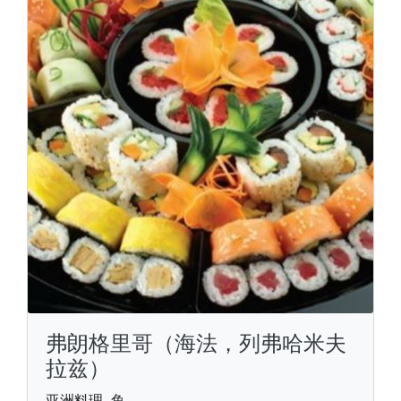
弗朗格里哥（海法，列弗哈米夫
拉兹）
亚洲料理, 鱼