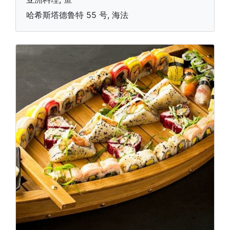
哈希斯塔德鲁特 55 号, 海法