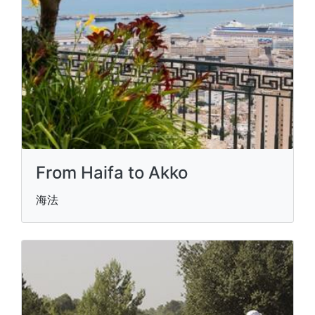
From Haifa to Akko
海法