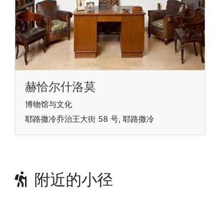
赫恰尔什洛莫
博物馆与文化
耶路撒冷乔治王大街 58 号, 耶路撒冷
附近的小径