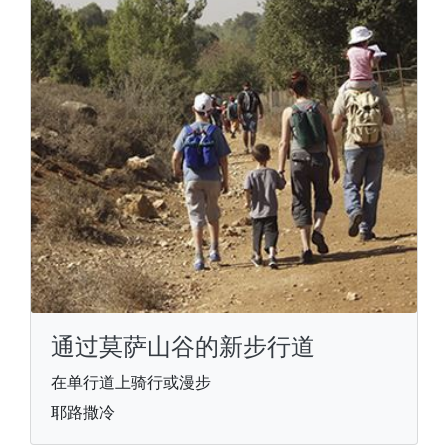
通过莫萨山谷的新步行道
在单行道上骑行或漫步
耶路撒冷