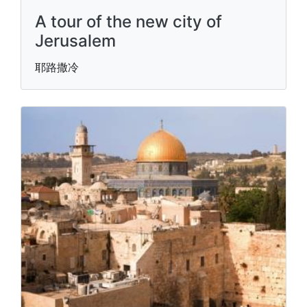
A tour of the new city of
Jerusalem
耶路撒冷