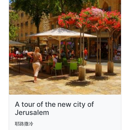
A tour of the new city of
Jerusalem
耶路撒冷