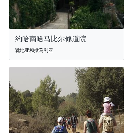
约哈南哈马比尔修道院
犹地亚和撒马利亚