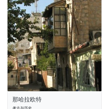
那哈拉欧特
考古与历史