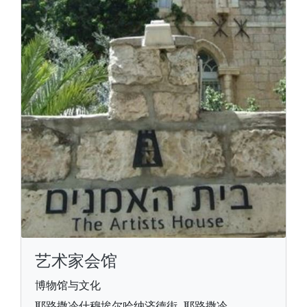
艺术家会馆
博物馆与文化
耶路撒冷什穆埃尔哈纳济德街, 耶路撒冷