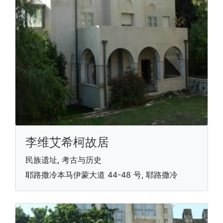
李维艾希柯故居
民族遗址, 考古与历史
耶路撒冷本马伊蒙大道 44-48 号, 耶路撒冷