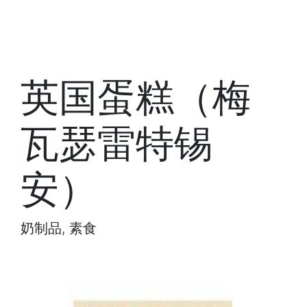
英国蛋糕（梅
瓦瑟雷特锡
安）
奶制品, 素食