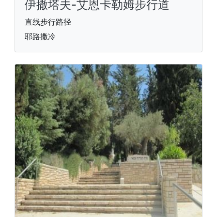
伊撒塔夫-艾恩卡勒姆步行道
直线步行路径
耶路撒冷