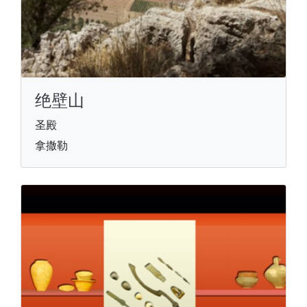
绝壁山
圣殿
拿撒勒