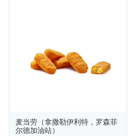
麦当劳（拿撒勒伊利特，罗森菲
尔德加油站）