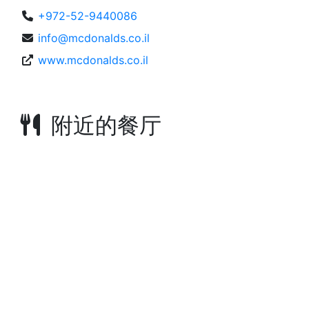
+972-52-9440086
info@mcdonalds.co.il
www.mcdonalds.co.il
附近的餐厅