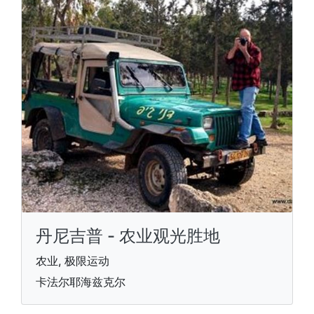
丹尼吉普 - 农业观光胜地
农业, 极限运动
卡法尔耶海兹克尔