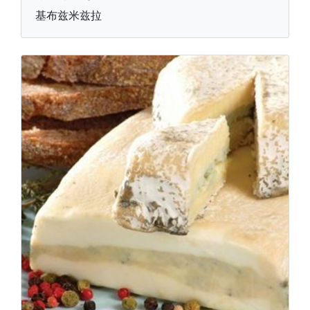
基布兹米兹拉