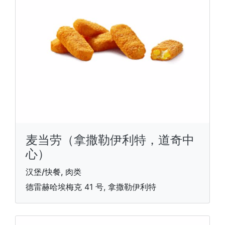
麦当劳（拿撒勒伊利特，道奇中
心）
汉堡/快餐, 肉类
德雷赫哈埃梅克 41 号, 拿撒勒伊利特