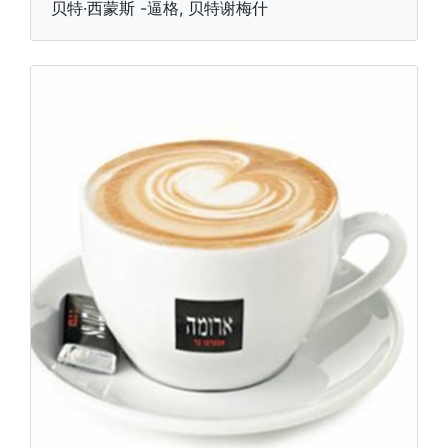
贝特·西蒙斯 -逼格, 贝特谢梅什