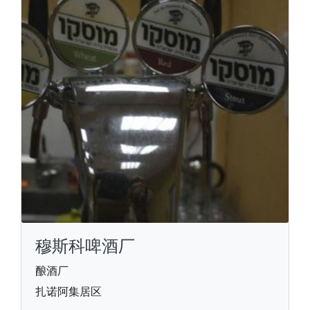
穆斯科啤酒厂
酿酒厂
扎诺阿集居区