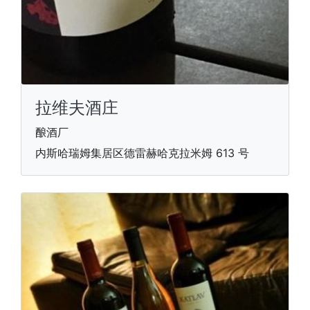
拉维夫酒庄
酿酒厂
内斯哈瑞姆集居区德雷赫哈克拉米姆 613 号