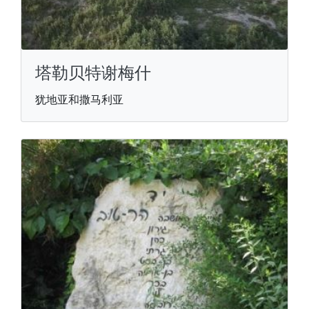
塔勒贝特谢梅什
犹地亚和撒马利亚