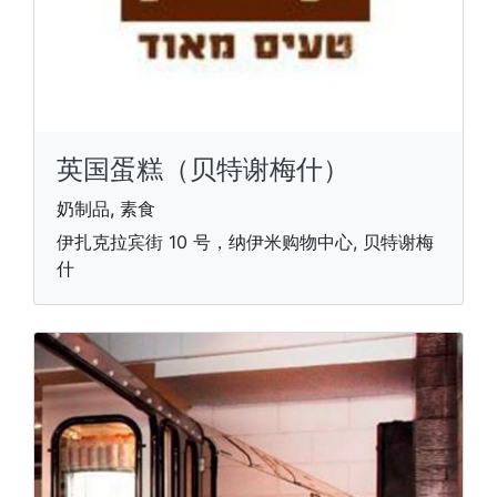
英国蛋糕（贝特谢梅什）
奶制品, 素食
伊扎克拉宾街 10 号，纳伊米购物中心, 贝特谢梅
什