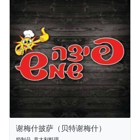
谢梅什披萨（贝特谢梅什）
奶制品, 意大利料理