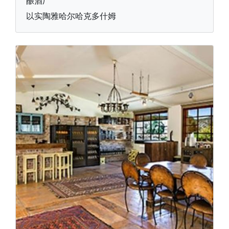
酿酒厂
以实陶雅哈尔哈克多什姆