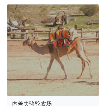
内盖夫骆驼农场