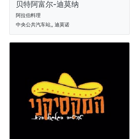
贝特阿富尔-迪莫纳
阿拉伯料理
中央公共汽车站,, 迪莫诺