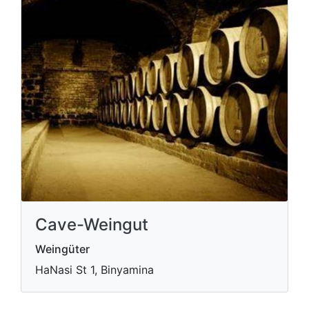
Cave-Weingut
Weingüter
HaNasi St 1, Binyamina