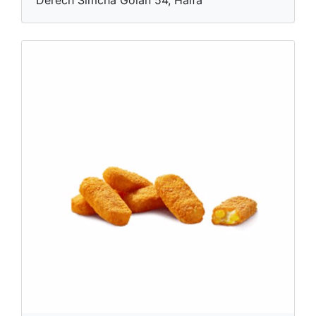
Derech Simcha Golan 54, Haifa