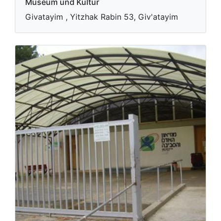
Museum und Kultur
Givatayim , Yitzhak Rabin 53, Giv'atayim