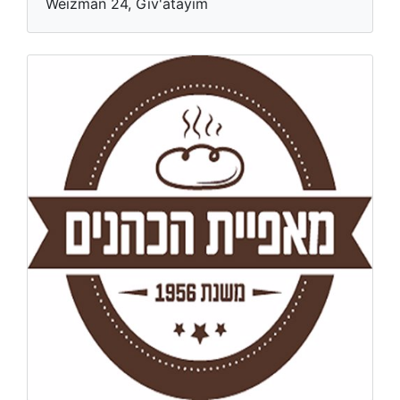
Weizman 24, Giv'atayim