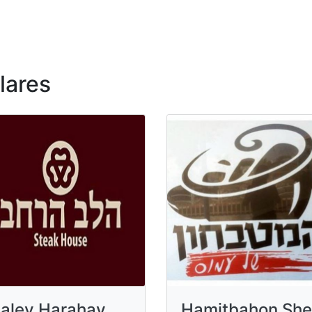
lares
alev Harahav
Hamitbahon She