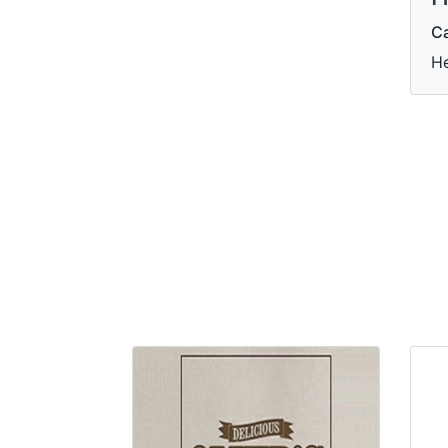
Ca
He