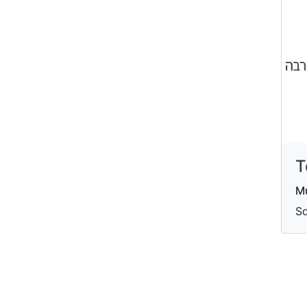
T
Mu
Sd