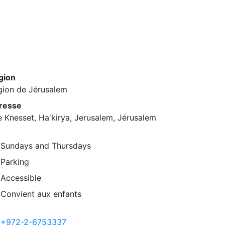
gion
gion de Jérusalem
resse
 Knesset, Ha'kirya, Jerusalem, Jérusalem
Sundays and Thursdays
Parking
Accessible
Convient aux enfants
+972-2-6753337