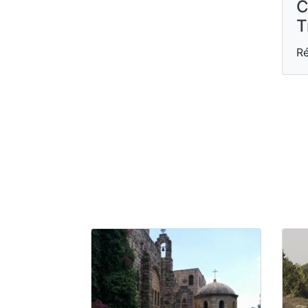
C
T
Ré