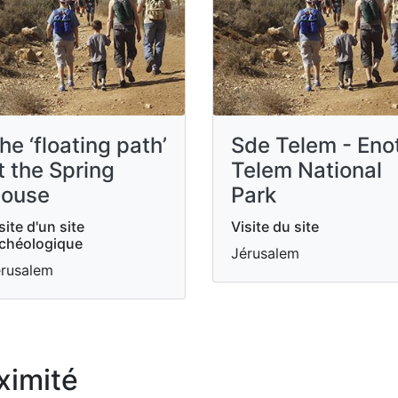
he ‘floating path’
Sde Telem - Eno
t the Spring
Telem National
ouse
Park
site d'un site
Visite du site
chéologique
Jérusalem
rusalem
ximité