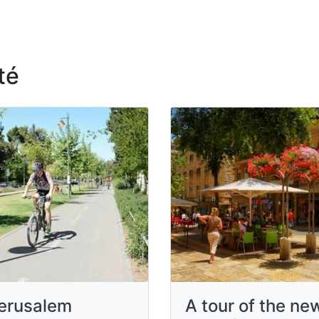
té
erusalem
A tour of the ne