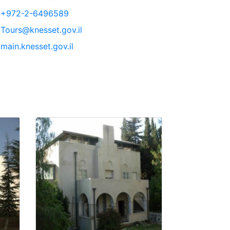
+972-2-6496589
Tours@knesset.gov.il
main.knesset.gov.il