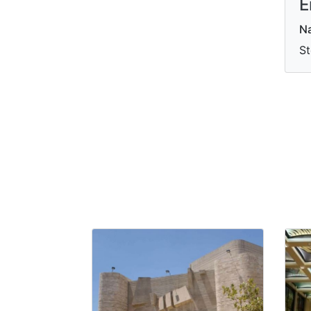
E
Na
St