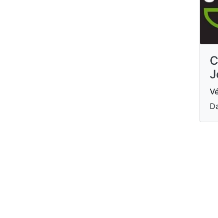
C
J
Vé
Da