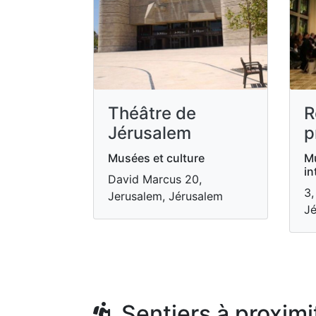
Théâtre de
R
Jérusalem
p
Musées et culture
Mu
in
David Marcus 20,
3,
Jerusalem, Jérusalem
Jé
Sentiers à proximi