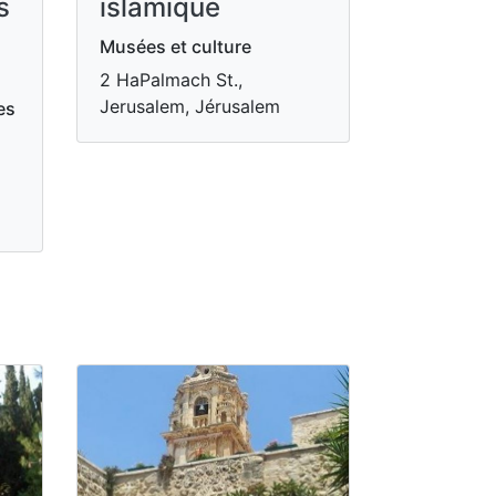
s
islamique
Musées et culture
2 HaPalmach St.,
Jerusalem, Jérusalem
es