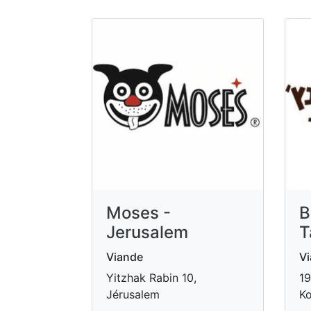
Moses -
B
Jerusalem
T
Viande
V
Yitzhak Rabin 10,
19
Jérusalem
Ko