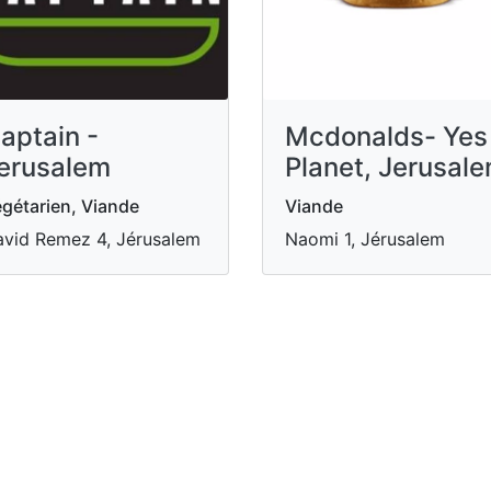
aptain -
Mcdonalds- Yes
erusalem
Planet, Jerusal
gétarien, Viande
Viande
vid Remez 4, Jérusalem
Naomi 1, Jérusalem