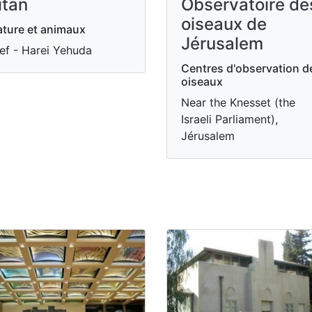
Observatoire de
itan
oiseaux de
ture et animaux
Jérusalem
ef - Harei Yehuda
Centres d'observation d
oiseaux
Near the Knesset (the
Israeli Parliament),
Jérusalem