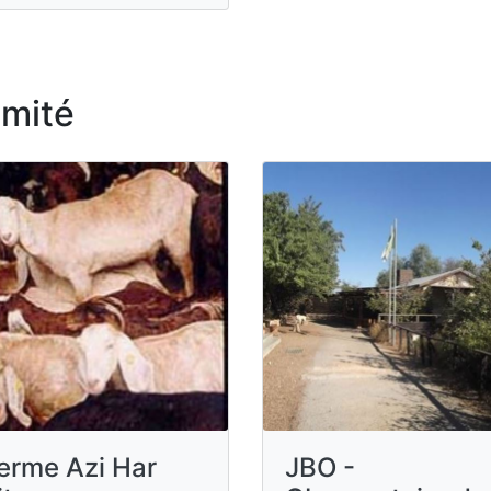
imité
JBO -
erme Azi Har