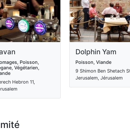
avan
Dolphin Yam
omages, Poisson,
Poisson, Viande
gane, Végétarien,
9 Shimon Ben Shetach St
iande
Jerusalem, Jérusalem
rech Hebron 11,
rusalem
imité