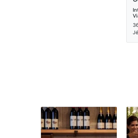
In
V
36
Jé