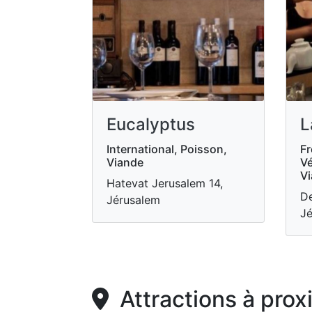
Eucalyptus
L
International, Poisson,
Fr
Viande
Vé
V
Hatevat Jerusalem 14,
De
Jérusalem
Jé
Attractions à prox