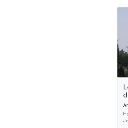
L
d
Ar
He
Je