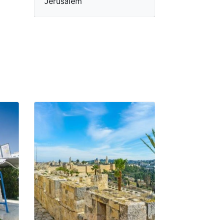
Jérusalem