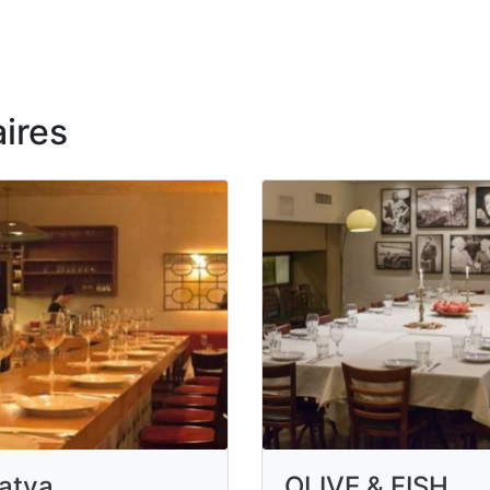
ires
atya
OLIVE & FISH