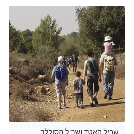
שביל האטד ושביל הסוללה