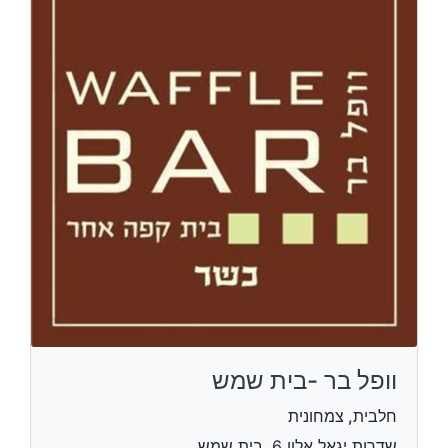
וופל בר -בית שמש
חלבית, צמחונית
שדרות יגאל אלון 6, בית שמש