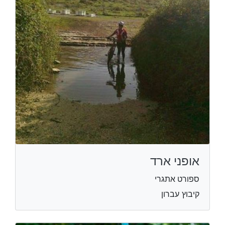
אופני ארד
ספורט אתגרי
קיבוץ עברון