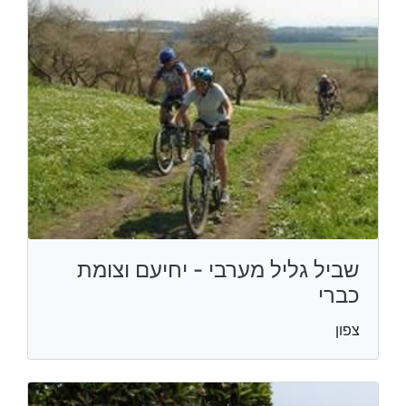
שביל גליל מערבי - יחיעם וצומת
כברי
צפון