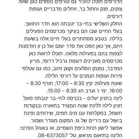
הדורסים תוכלו להכיר גם טורפים נוספים כגון שועל
צוקים, פנק וחתול בר, זוחלים מדבריים ועופות
דורסים.
החלק השלישי בחי-בר יטבתה הוא חדר החושך.
בעלי החיים שבו הם בעיקר מכרסמים הפעילים
בלילה. בטבע מסתתרים בעלי חיים אלה בשעות
היום, אך כאן הפכו את סדר יומם ועל כן זו הזדמנות
לצפות בהם בפעילות מלאה. תוכלו לראות כאן
מכרסמים מעניינים דוגמת גרביל דרומי, מריון
המדבר, נמנמן הסלעים וקוצן זהוב, כמו גם עטלפי
פירות ועופות הנמנים על דורסי הלילה.
שעות פעילות: קיץ 8:30 – 17:00; חורף 8:30 –
16:00. ימי ו' וערב חג 8:30 – 15:00.
לינה בחניון יעלים - בכניסה לחי-בר יטבתה פועל
חניון לילה ללינת שטח המצויד בתאורה ובנקודות
חשמל, במקלחות עם מים חמים, שירותים ופינת
בישול עם כיריים של גז. המקום מגודר ושמור.
אפשר לישון תחת כיפת השמיים, או באוהל הפרטי.
הלינה בתיאום מראש, טל' 08-6373057.