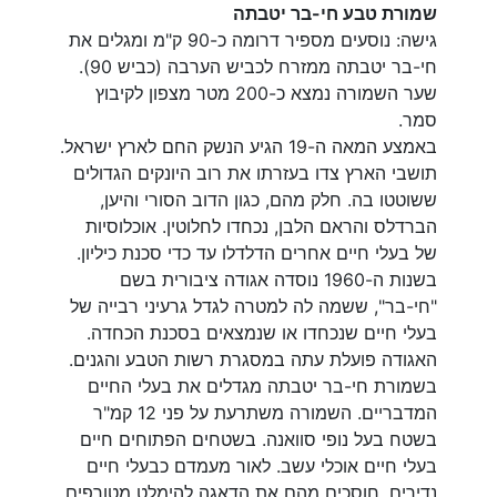
שמורת טבע חי-בר יטבתה
גישה: נוסעים מספיר דרומה כ-90 ק"מ ומגלים את
חי-בר יטבתה ממזרח לכביש הערבה (כביש 90).
שער השמורה נמצא כ-200 מטר מצפון לקיבוץ
סמר.
באמצע המאה ה-19 הגיע הנשק החם לארץ ישראל.
תושבי הארץ צדו בעזרתו את רוב היונקים הגדולים
ששוטטו בה. חלק מהם, כגון הדוב הסורי והיען,
הברדלס והראם הלבן, נכחדו לחלוטין. אוכלוסיות
של בעלי חיים אחרים הדלדלו עד כדי סכנת כיליון.
בשנות ה-1960 נוסדה אגודה ציבורית בשם
"חי-בר", ששמה לה למטרה לגדל גרעיני רבייה של
בעלי חיים שנכחדו או שנמצאים בסכנת הכחדה.
האגודה פועלת עתה במסגרת רשות הטבע והגנים.
בשמורת חי-בר יטבתה מגדלים את בעלי החיים
המדבריים. השמורה משתרעת על פני 12 קמ"ר
בשטח בעל נופי סוואנה. בשטחים הפתוחים חיים
בעלי חיים אוכלי עשב. לאור מעמדם כבעלי חיים
נדירים, חוסכים מהם את הדאגה להימלט מטורפים.