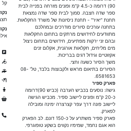
קל
90) דרומה כ-4.5 ק"מ ופונים מזרחה בפנייה לבית
נקו
ספר שדה חצבה. סמוך לבית ספר שדה נמצאת
חצב
תחנת "יאיר" - תחנת ניסיונות של משרד החקלאות.
בתחנה עורכים סיורים מודרכים ובמהלכם
נקוד
מתוודעים לחידושים מרתקים בתחום החקלאות
אילת
ובהם זני ירקות מפתיעים, חידושים בתחום ניצול
מים מליחים, חקלאות אורגנית, אקלום זנים
ח
אקזוטיים וגידול דגים בבריכות.
נ
משך הסיור כשעה וחצי.
הסיורים בתיאום מראש ולקבוצות בלבד, טל' 08-
מ
6581653.
מ
פארק ספיר
מ
גישה: נוסעים בכביש הערבה (כביש 90)
דרומה
כ-20 ק"מ ופונים ליישוב ספיר. מכביש הגישה
מ
ליישוב פונה דרך עפר קצרצרה ימינה ומובילה
לפארק.
פארק ספיר משתרע על כ-150 דונם. לב הפארק
הוא אגם נחמד, שמימיו נקווים בשקע טופוגרפי.