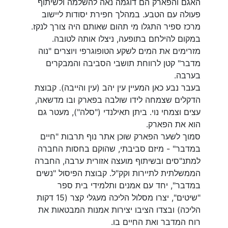
האגם והפארק הם דוגמה נאה להשלמה ולשיתוף
פעולה עם הטבע. במהלך חפירת יסודות ליישוב
מרכז ספיר התגלו מי תהום שאותם היה צורך לנקז.
במקום להילחם בתופעה, ניצלו אותה לטובה.
מזרימים את המים לשקע הטופוגרפי ויוצרים "נוה
מדבר" קטן לרווחת תושבי הסביבה והמבקרים
בערבה.
בעבר נבע כאן המעיין עין יהב (עין והייבה). קבוצת
הדקלים שצמחה לידו שולבה בפארק ובו מדשאה,
עצים וצמחי נוי. ביתן תאילנדי ("סלה"), מעטר גם
הוא את הפארק.
סמוך לשער הפארק שוכן אתר נוף תרבות "חיים
במדבר" - מיזם סביבתי, שהוקם בחסות החברה
למתנ"סים ובשיתוף מועצה אזורית ערבה, החברה
הממשלתית לתיירות וקק"ל. קבוצת הפיסול "נשים
במדבר", יחד עם אמנים ותלמידי בית ספר
"שיטים", יצרו מסלול הליכה מעגלי קצר (15 דקות
הליכה) ובצדו הציבו יצירות אמנות המבטאות את
רוח המדבר ואת החיים בו.