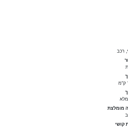
, רכב
ר
ת
ך
מלא
ה מומלצת
ב
 קושי