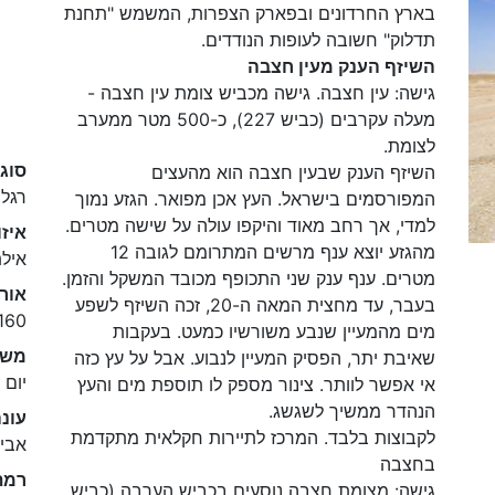
בארץ החרדונים ובפארק הצפרות, המשמש "תחנת
תדלוק" חשובה לעופות הנודדים.
השיזף הענק מעין חצבה
גישה: עין חצבה. גישה מכביש צומת עין חצבה -
מעלה עקרבים (כביש 227), כ-500 מטר ממערב
לצומת.
סוג
השיזף הענק שבעין חצבה הוא מהעצים
רגלי
המפורסמים בישראל. העץ אכן מפואר. הגזע נמוך
למדי, אך רחב מאוד והיקפו עולה על שישה מטרים.
איזו
מהגזע יוצא ענף מרשים המתרומם לגובה 12
איל
מטרים. ענף ענק שני התכופף מכובד המשקל והזמן.
אור
בעבר, עד מחצית המאה ה-20, זכה השיזף לשפע
160 ק"מ
מים מהמעיין שנבע משורשיו כמעט. בעקבות
משך
שאיבת יתר, הפסיק המעיין לנבוע. אבל על עץ כזה
יום 
אי אפשר לוותר. צינור מספק לו תוספת מים והעץ
הנהדר ממשיך לשגשג.
עונ
לקבוצות בלבד. המרכז לתיירות חקלאית מתקדמת
אבי
בחצבה
רמת
גישה: מצומת חצבה נוסעים בכביש הערבה (כביש