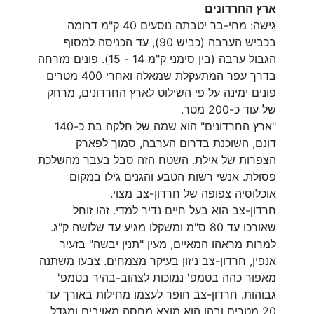
ארץ החרדונים
גישה: מחי-בר יטבתה נוסעים 40 ק"מ דרומה
בכביש הערבה (כביש 90), עד הכניסה למסוף
הגבול ערבה (בין סימני ק"מ 14 - 15). פונים מזרחה
בדרך עפר המתעקלת שמאלה ואחרי 400 מטרים
פונים ימינה על פי השילוט לארץ החרדונים, מרחק
של עוד כ-200 מטר.
"ארץ החרדונים" הוא שמה של חלקה בת כ-140
דונם, השוכנת בדרום הערבה, סמוך לפארק
הצפרות של אילת. השטח הזה סבל בעבר מהשלכת
פסולת. אנשי רשות הטבע והגנים גילו במקום
אוכלוסיה צפופה של חרדון-צב מצוי.
חרדון-צב הוא בעל חיים נדיר למדי. זהו זוחל
שאורכו עד 80 ס"מ ומשקלו מגיע עד שלושה ק"ג.
למרות מראהו המאיים, מעין "תנין יבשה" בזעיר
אנפין, חרדון-צב ניזון בעיקר מצמחים. צבעו משתנה
מאפור כהה בטמפ' נמוכות לצהוב-בהיר בטמפ'
גבוהות. חרדון-צב חופר לעצמו מחילות באורך עד
20 מטרים ובהן הוא מוצא מחסה מאויבים ומגדל