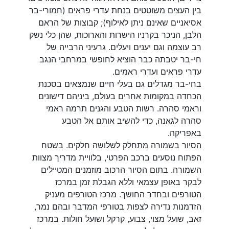
בין העצים משוטטים בנחת עדרי פראים (חמורי-בר
אסיאניים שאינם ניתן לאילוף); קבוצות של הראם
הלבן, הניכר בקרניו הישרות והארוכות, שהן כלי נשק
רב עוצמה וגם יענים ויעלים. גרעיני הרבייה של
חי-בר יטבתה כבר הוציא לחופשי במרחבי הנגב
עדרי פראים ועדרי ראמים.
בחי-בר מגדלים גם בעלי חיים שנמצאים בסכנת
הכחדה במקומות אחרים בעולם, ביניהם דישונים
וראמי סהרה. רשות הטבע והגנים תרמה ראמי
סהרה לגאנה, כדי להשיב אותם אל הטבע
באפריקה.
הסיור בשמורה מתחלק לשלושה חלקים. בשטח
הפתוח נוסעים ברכב הפרטי, בלוויית מדריך מצוות
השמורה. בתום הסיור הרכוב מוזמנים המטיילים
לבקר באופן עצמאי וללא הגבלת זמן במרכז
הטורפים ובחדר החושך. מרכז הטורפים מעניק
הזדמנות נדירה לצפות בטורפי המדבר ובהם נמר,
זאב, שועל מצוי, צבוע, קרקל ושועל חולות. במרכז