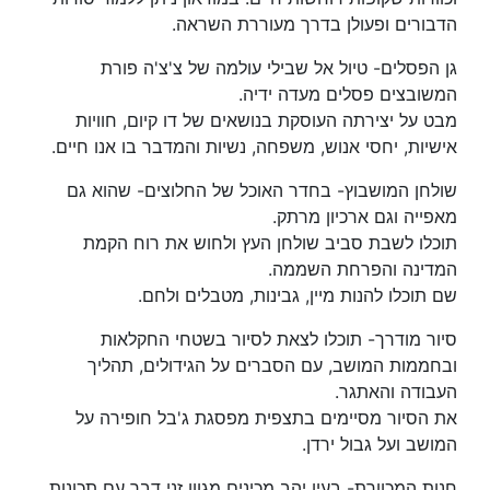
הדבורים ופעולן בדרך מעוררת השראה.
גן הפסלים- טיול אל שבילי עולמה של צ'צ'ה פורת
המשובצים פסלים מעדה ידיה.
מבט על יצירתה העוסקת בנושאים של דו קיום, חוויות
אישיות, יחסי אנוש, משפחה, נשיות והמדבר בו אנו חיים.
שולחן המושבוץ- בחדר האוכל של החלוצים- שהוא גם
מאפייה וגם ארכיון מרתק.
תוכלו לשבת סביב שולחן העץ ולחוש את רוח הקמת
המדינה והפרחת השממה.
שם תוכלו להנות מיין, גבינות, מטבלים ולחם.
סיור מודרך- תוכלו לצאת לסיור בשטחי החקלאות
ובחממות המושב, עם הסברים על הגידולים, תהליך
העבודה והאתגר.
את הסיור מסיימים בתצפית מפסגת ג'בל חופירה על
המושב ועל גבול ירדן.
חנות המכוורת- בעין יהב מכינים מגוון זני דבר עם תכונות