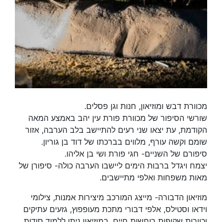
מכוורת דבש ומוזיאון, חנות וגן פסלים.
שורשי הסיפור של מכוורת פורת עין יהב באמצע המאה
הקודמת, עת יצאו שני רעים להתיישב בלב הערבה, אזור
שומם וקשה עורף, מלווים בברכתו של דוד בן גוריון.
סיפורם של השניים- חגי פורת ושי בן אליהו.
יצמח ויגדל ברבות הימים ליישבו הערבה כולה- סיפורן של
מאות משפחות ואלפי מתיישבים.
מוזיאון הדבורה- מייצג המורכב מיצירות אמנות, צילומי
וידאו וסטילס, אלפי דבורי מתכת מעופפוץ, גזעים עתיקים
וכוורות שקופות רוחשות חיים. במוזיאון ניתן ללמוד סודות