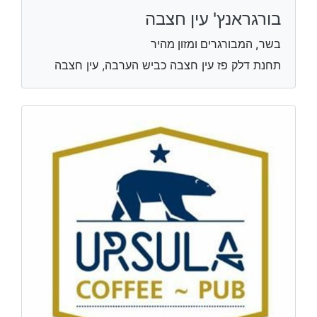
בורגראנץ' עין חצבה
בשר, המבורגרים ומזון מהיר
תחנת דלק פז עין חצבה כביש הערבה, עין חצבה