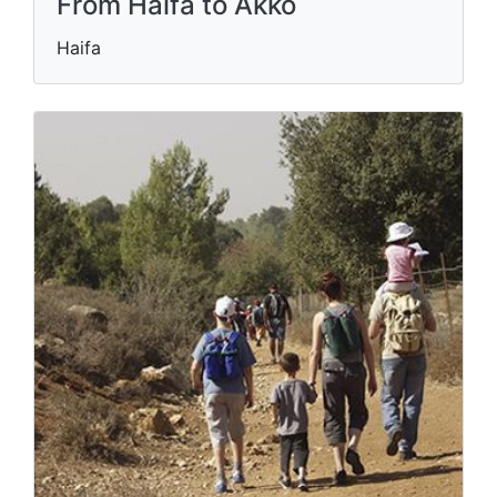
From Haifa to Akko
Haifa