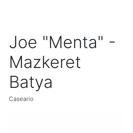
Joe "Menta" -
Mazkeret
Batya
Caseario